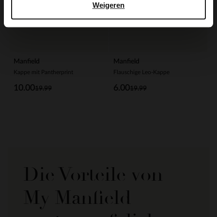
Weigeren
Manfield
Manfield
Kappe mit Pantherprint
Flauschige Leo-Kappe
10.00
6.00
19.99
19.99
Die Vorteile von
My Manfield