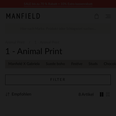
Zum Inhalt springen
SALE bis zu 70 % Rabatt + 10% Extra kassenrabatt
Animal Print
1 - Animal Print
1 - Animal Print
Manfield X Gabriela
Suede boho
Festive
Studs
Chocol
FILTER
Empfohlen
8 Artikel