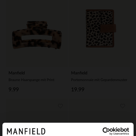
Manfield
Manfield
Braune Haarspange mit Print
Portemonnaie mit Gepardenmuster
9.99
19.99