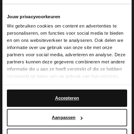
Jouw privacyvoorkeuren
We gebruiken cookies om content en advertenties te
personaliseren, om functies voor social media te bieden
×
en om ons websiteverkeer te analyseren. Ook delen we
View this website in English?
informatie over uw gebruik van onze site met onze
partners voor social media, adverteren en analyse. Deze
Manfield
Manfield
It looks like your language isn't Dutch. Would
partners kunnen deze gegevens combineren met andere
Braune Haarspange mit Leoprint
Leo-Schlüsselanhänger Herzen
you like to switch to English?
informatie die u aan ze heeft verstrekt of die ze hebben
7.99
15.99
verzameld op basis van uw gebruik van hun services.
Yes, switch to
No, stay in Dutch
-50%
-70%
English
-10% EXTRA
-10% EXTRA
Accepteren
Aanpassen