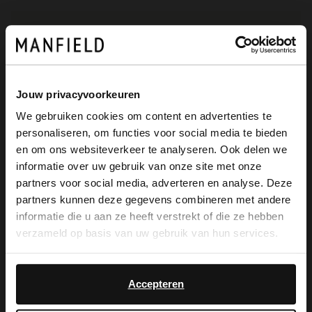
Die Vorteile von
My Manfield
Jouw privacyvoorkeuren
warten auf dich
We gebruiken cookies om content en advertenties te
personaliseren, om functies voor social media te bieden
×
en om ons websiteverkeer te analyseren. Ook delen we
View this website in English?
informatie over uw gebruik van onze site met onze
MELDE DICH JETZT BEI MY
MANFIELD AN
partners voor social media, adverteren en analyse. Deze
It looks like your language isn't Dutch. Would
partners kunnen deze gegevens combineren met andere
Mehr über My Manfield
you like to switch to English?
informatie die u aan ze heeft verstrekt of die ze hebben
verzameld op basis van uw gebruik van hun services.
Yes, switch to
No, stay in Dutch
Service
English
Accepteren
Kontakt