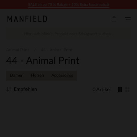
Zum Inhalt springen
SALE bis zu 70 % Rabatt + 10% Extra kassenrabatt
Animal Print
44 - Animal Print
44 - Animal Print
Damen
Herren
Accessoires
Empfohlen
0 Artikel