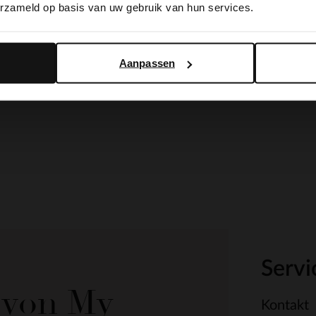
erzameld op basis van uw gebruik van hun services.
Yes, switch to English
No, stay in Dutch
Aanpassen
Servi
e von My
Kontakt