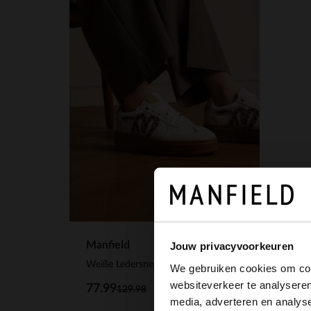
Manfield
Jouw privacyvoorkeuren
Weiße Ledersneaker mit Leoprint-Details
We gebruiken cookies om cont
websiteverkeer te analyseren
77.99
129.98
media, adverteren en analys