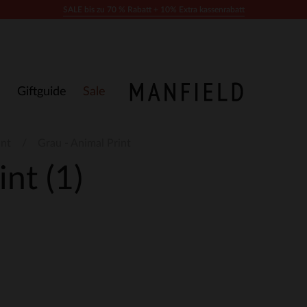
SALE bis zu 70 % Rabatt + 10% Extra kassenrabatt
Giftguide
Sale
int
Grau - Animal Print
rint
(1)