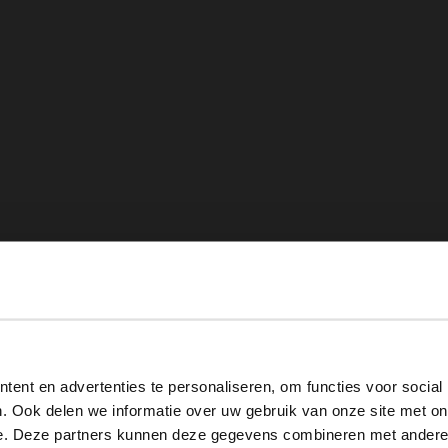
View this website in English?
ent en advertenties te personaliseren, om functies voor social
It looks like your language isn't Dutch. Would you like to
. Ook delen we informatie over uw gebruik van onze site met on
switch to English?
e. Deze partners kunnen deze gegevens combineren met andere i