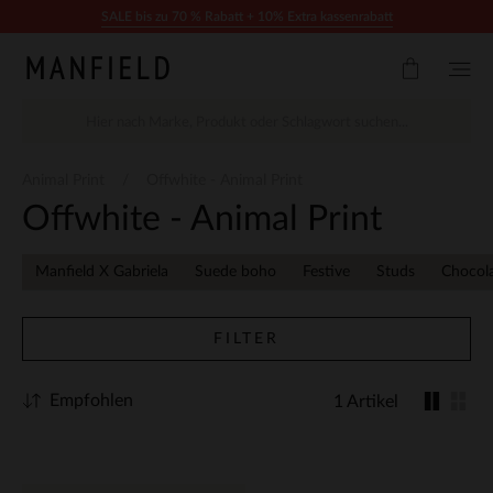
Zum Inhalt springen
SALE bis zu 70 % Rabatt + 10% Extra kassenrabatt
Animal Print
Offwhite - Animal Print
Offwhite - Animal Print
Manfield X Gabriela
Suede boho
Festive
Studs
Chocol
FILTER
Empfohlen
1 Artikel