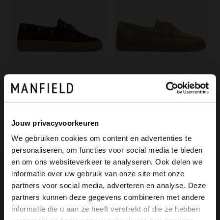
Manfield
Manfield
Braune Bootsschuhe aus Veloursleder
Taupefarbene Bootsschuhe aus Veloursleder
70.00
139.99
140.00
Jouw privacyvoorkeuren
We gebruiken cookies om content en advertenties te
personaliseren, om functies voor social media te bieden
×
en om ons websiteverkeer te analyseren. Ook delen we
View this website in English?
informatie over uw gebruik van onze site met onze
partners voor social media, adverteren en analyse. Deze
It looks like your language isn't Dutch. Would
partners kunnen deze gegevens combineren met andere
you like to switch to English?
informatie die u aan ze heeft verstrekt of die ze hebben