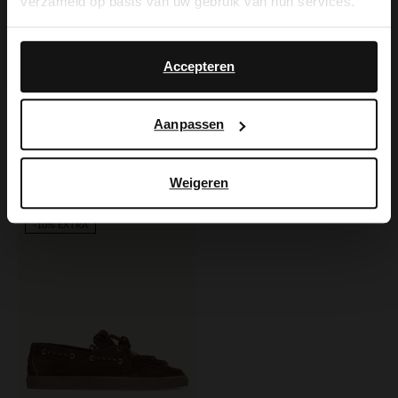
verzameld op basis van uw gebruik van hun services.
Yes, switch to
No, stay in Dutch
English
Accepteren
Manfield
Manfield
Aanpassen
Veloursleder-Bootsschuhe mit Leoprint
Braune Bootsschuhe aus Leder
129.99
139.99
Weigeren
-30%
-10% EXTRA