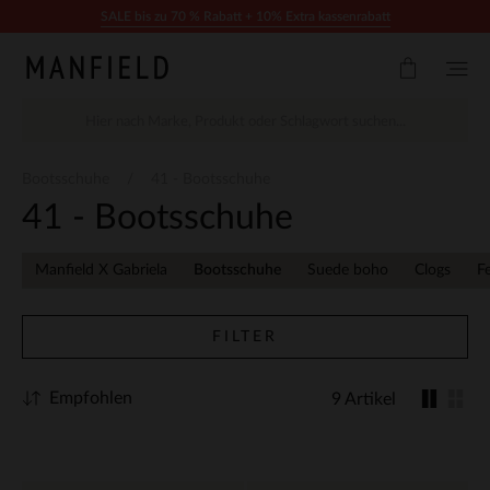
Zum Inhalt springen
SALE bis zu 70 % Rabatt + 10% Extra kassenrabatt
Bootsschuhe
41 - Bootsschuhe
41 - Bootsschuhe
Manfield X Gabriela
Bootsschuhe
Suede boho
Clogs
F
FILTER
Empfohlen
9 Artikel