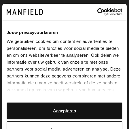
Jouw privacyvoorkeuren
We gebruiken cookies om content en advertenties te
personaliseren, om functies voor social media te bieden
×
en om ons websiteverkeer te analyseren. Ook delen we
View this website in English?
informatie over uw gebruik van onze site met onze
partners voor social media, adverteren en analyse. Deze
Manfield
Manfield
It looks like your language isn't Dutch. Would
partners kunnen deze gegevens combineren met andere
Dunkelbrauner Veloursleder-Gürtel
Dunkelbrauner Veloursleder-Gürtel
you like to switch to English?
informatie die u aan ze heeft verstrekt of die ze hebben
29.99
34.99
verzameld op basis van uw gebruik van hun services.
Yes, switch to
No, stay in Dutch
English
Accepteren