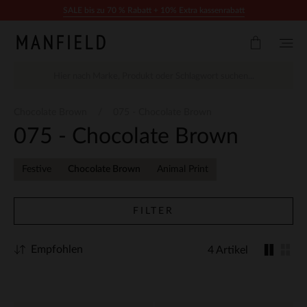
Zum Inhalt springen
SALE bis zu 70 % Rabatt + 10% Extra kassenrabatt
Chocolate Brown
075 - Chocolate Brown
075 - Chocolate Brown
Festive
Chocolate Brown
Animal Print
FILTER
Empfohlen
4 Artikel