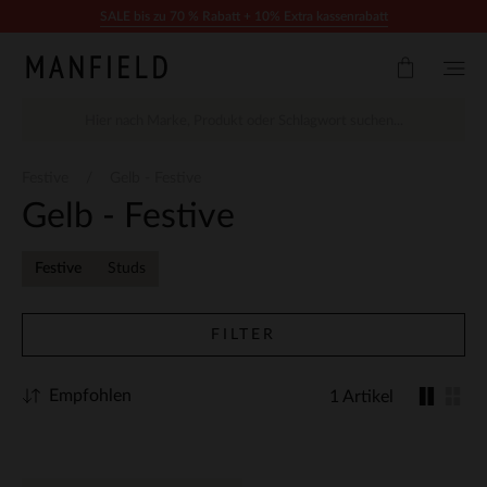
Zum Inhalt springen
SALE bis zu 70 % Rabatt + 10% Extra kassenrabatt
Festive
Gelb - Festive
Gelb - Festive
Festive
Studs
FILTER
Empfohlen
1 Artikel