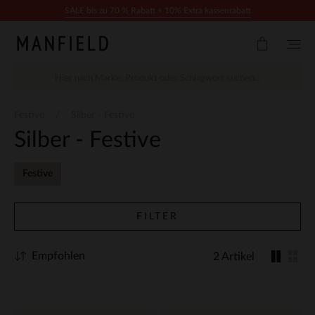
Zum Inhalt springen
SALE bis zu 70 % Rabatt + 10% Extra kassenrabatt
Festive
Silber - Festive
Silber - Festive
Festive
FILTER
Empfohlen
2 Artikel