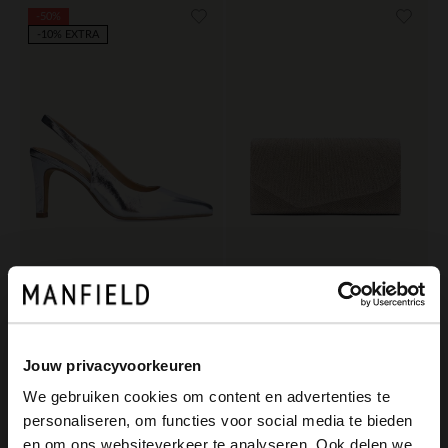
-50%
-10% EXTRA
Manfield
Manfield
Silberfarbene Slingbackpumps aus Leder
Silberfarbene Glitzer-Clutch
60.00
35.99
120.00
Jouw privacyvoorkeuren
We gebruiken cookies om content en advertenties te
personaliseren, om functies voor social media te bieden
×
en om ons websiteverkeer te analyseren. Ook delen we