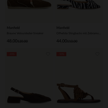
Manfield
Manfield
Braune Veloursleder-Sneaker
Offwhite Slingbacks mit Zebramuster und Schleife
48.00
44.00
120.00
110.00
-20%
-50%