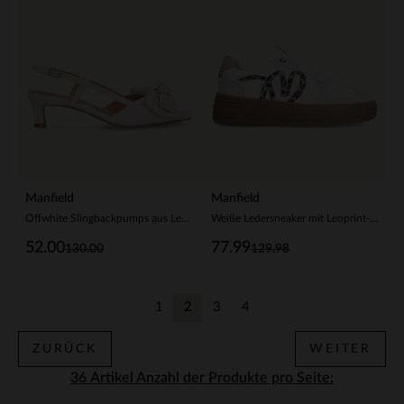
Manfield
Manfield
Offwhite Slingbackpumps aus Leder
Weiße Ledersneaker mit Leoprint-Details
52.00
77.99
130.00
129.98
1
2
3
4
Zurück
Aktuelle Seite
Zurück
Zurück
ZURÜCK
WEITER
Anzahl der Produkte pro Seite: