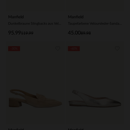
Manfield
Manfield
Dunkelbraune Slingbacks aus Veloursleder
Taupefarbene Veloursleder-Sandalen
95.99
45.00
119.99
89.98
-30%
-60%