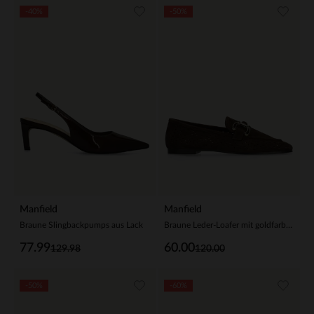
-40%
-50%
Manfield
Manfield
Braune Slingbackpumps aus Lack
Braune Leder-Loafer mit goldfarbener Kette
77.99
60.00
129.98
120.00
-50%
-60%