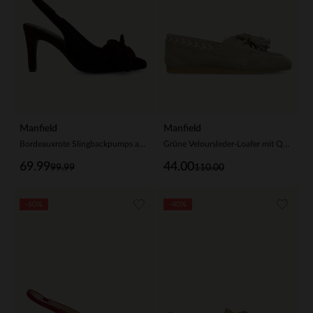
Manfield
Manfield
Bordeauxrote Slingbackpumps aus Veloursleder
Grüne Veloursleder-Loafer mit Quasten
69.99
44.00
99.99
110.00
-60%
-40%