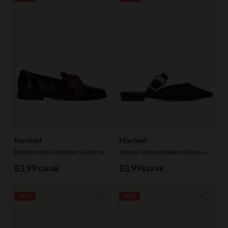
Manfield
Manfield
Bordeauxrote Lackleder-Loafer mit Schleife
Braune Ledersandalen mit Karo-Details
83.99
83.99
139.98
119.99
-60%
-40%