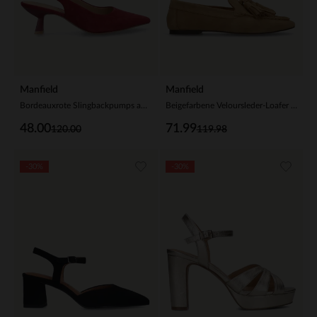
Manfield
Manfield
Bordeauxrote Slingbackpumps aus Veloursleder
Beigefarbene Veloursleder-Loafer mit Fransen
48.00
71.99
120.00
119.98
-30%
-30%