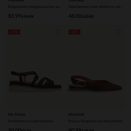
Manfield
Manfield
Beigefarbene Slingbackpumps aus Veloursleder
Silberfarbene Leder-Ballerinas mit Knöchelriemchen
83.99
48.00
119.99
120.00
-50%
-30%
No Stress
Manfield
Dunkelbraune Ledersandalen
Braune Slingbacks aus Veloursleder
50.00
90.99
99.98
129.99