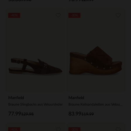
-40%
-30%
Manfield
Manfield
Braune Slingbacks aus Veloursleder
Braune Keilsandaletten aus Veloursleder
77.99
83.99
129.98
119.99
-40%
-30%