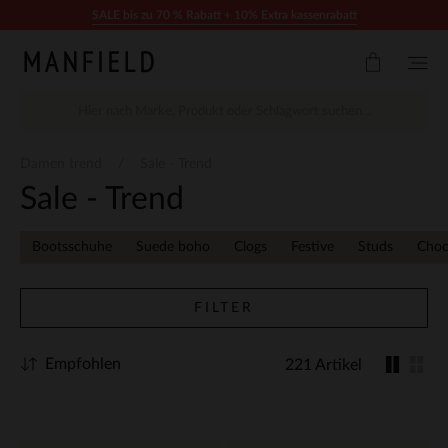
Zum Inhalt springen
SALE bis zu 70 % Rabatt + 10% Extra kassenrabatt
Damen trend
Sale - Trend
Sale - Trend
Bootsschuhe
Suede boho
Clogs
Festive
Studs
Choc
FILTER
Empfohlen
221 Artikel