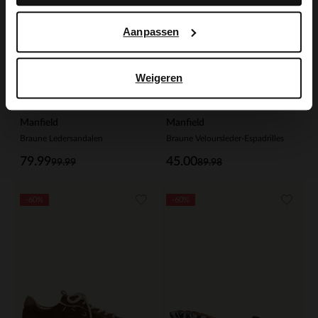
Aanpassen
Weigeren
Manfield
Manfield
Braune Ledersandalen
Braune Veloursleder-Espadrilles
79.99
45.00
99.99
89.98
-60%
-60%