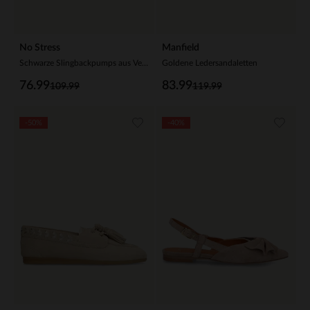
No Stress
Manfield
Schwarze Slingbackpumps aus Veloursleder
Goldene Ledersandaletten
76.99
83.99
109.99
119.99
-50%
-40%