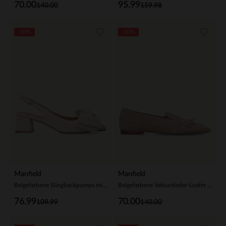
70.00
95.99
140.00
159.98
-30%
-50%
Manfield
Manfield
Beigefarbene Slingbackpumps mit Schleife
Beigefarbene Veloursleder-Loafer mit goldfarbenen Nieten
76.99
70.00
109.99
140.00