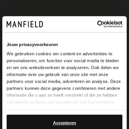
Jouw privacyvoorkeuren
We gebruiken cookies om content en advertenties te
personaliseren, om functies voor social media te bieden
×
No Stress
Manfield
en om ons websiteverkeer te analyseren. Ook delen we
View this website in English?
Marineblaue Slingbackpumps aus Veloursleder
Beige-graue Veloursleder-Clogs
informatie over uw gebruik van onze site met onze
partners voor social media, adverteren en analyse. Deze
65.99
69.99
109.98
99.99
It looks like your language isn't Dutch. Would
partners kunnen deze gegevens combineren met andere
you like to switch to English?
informatie die u aan ze heeft verstrekt of die ze hebben
-20%
-50%
verzameld op basis van uw gebruik van hun services.
Yes, switch to
No, stay in Dutch
English
Accepteren