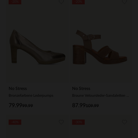
-20%
-20%
No Stress
No Stress
Bronzefarbene Lederpumps
Braune Veloursleder-Sandaletten mit Blockabsatz
79.99
87.99
99.99
109.99
-40%
-30%