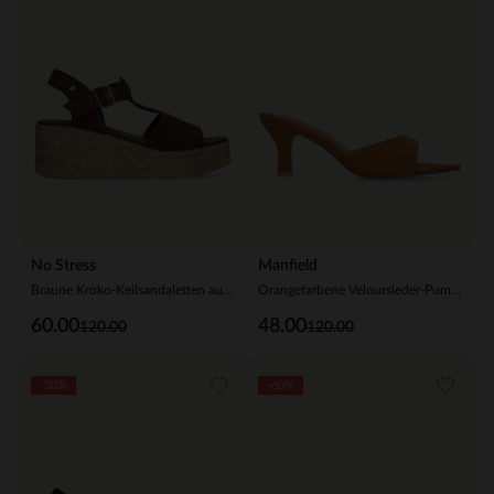
No Stress
Manfield
Braune Kroko-Keilsandaletten aus Veloursleder
Orangefarbene Veloursleder-Pumps
60.00
48.00
120.00
120.00
-30%
-60%