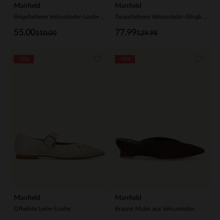
Manfield
Manfield
Beigefarbene Veloursleder-Loafer mit Quaste
Taupefarbene Veloursleder-Slingbacks mit Schleife
55.00
77.99
110.00
129.98
-50%
-40%
Manfield
Manfield
Offwhite Leder-Loafer
Braune Mules aus Veloursleder