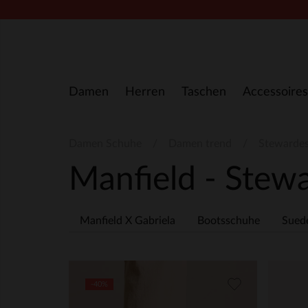
Zum Inhalt springen
Damen
Herren
Taschen
Accessoires
Damen Schuhe
Damen trend
Stewarde
Manfield - Stew
Manfield X Gabriela
Bootsschuhe
Sued
-40%