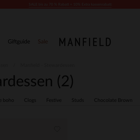
SALE bis zu 70 % Rabatt + 10% Extra kassenrabatt
Giftguide
Sale
ssen
Manfield - Stewardessen
ardessen
(2)
e boho
Clogs
Festive
Studs
Chocolate Brown