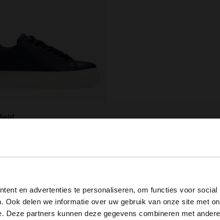
ield
lblaue Ledersneaker
.99
View this website in English?
ent en advertenties te personaliseren, om functies voor social
It looks like your language isn't Dutch. Would you like to
. Ook delen we informatie over uw gebruik van onze site met on
switch to English?
e. Deze partners kunnen deze gegevens combineren met andere i