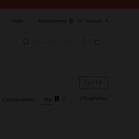
Filialen
Kundenservice
DE | Deutsch
FILTER
Empfohlen
Cowboystiefel
Stewardessen
Animal Print