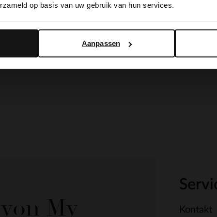
erzameld op basis van uw gebruik van hun services.
Yes, switch to English
No, stay in Dutch
Aanpassen
Servi
e von My
Kontakt