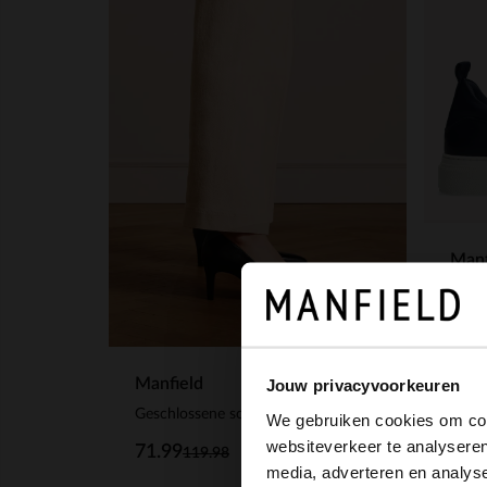
Manf
Dunke
129
Manfield
Jouw privacyvoorkeuren
Geschlossene schwarze Lederpumps
We gebruiken cookies om cont
websiteverkeer te analyseren
71.99
119.98
media, adverteren en analys