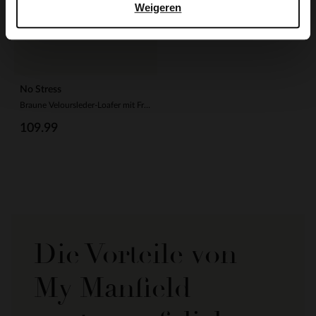
Weigeren
No Stress
Braune Veloursleder-Loafer mit Fransen
109.99
Die Vorteile von
My Manfield