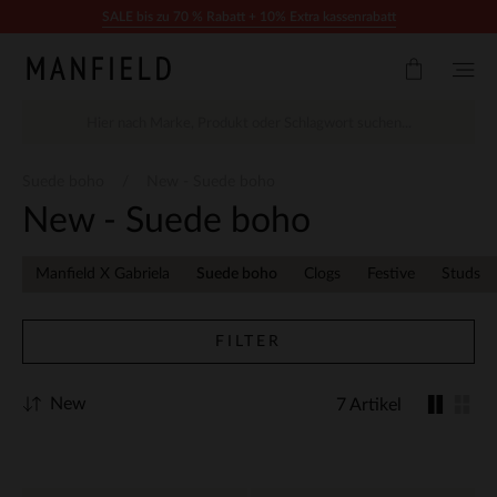
Zum Inhalt springen
SALE bis zu 70 % Rabatt + 10% Extra kassenrabatt
Suede boho
New - Suede boho
New - Suede boho
Manfield X Gabriela
Suede boho
Clogs
Festive
Studs
FILTER
New
7 Artikel