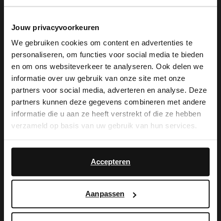
Jouw privacyvoorkeuren
We gebruiken cookies om content en advertenties te
personaliseren, om functies voor social media te bieden
×
en om ons websiteverkeer te analyseren. Ook delen we
View this website in English?
informatie over uw gebruik van onze site met onze
partners voor social media, adverteren en analyse. Deze
Manfield
Manfield
It looks like your language isn't Dutch. Would
partners kunnen deze gegevens combineren met andere
Braune Veloursleder-Espadrilles mit Fransen
Dunkelbraune Veloursleder-Schultertasche mit Fransen
you like to switch to English?
informatie die u aan ze heeft verstrekt of die ze hebben
109.99
119.99
verzameld op basis van uw gebruik van hun services.
Yes, switch to
No, stay in Dutch
NEW
English
Accepteren
Aanpassen