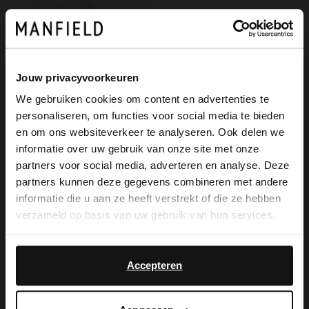
Jouw privacyvoorkeuren
We gebruiken cookies om content en advertenties te
personaliseren, om functies voor social media te bieden
×
en om ons websiteverkeer te analyseren. Ook delen we
View this website in English?
informatie over uw gebruik van onze site met onze
partners voor social media, adverteren en analyse. Deze
Manfield
It looks like your language isn't Dutch. Would
partners kunnen deze gegevens combineren met andere
Weiße Lederstiefel mit Absatz
you like to switch to English?
informatie die u aan ze heeft verstrekt of die ze hebben
199.99
verzameld op basis van uw gebruik van hun services.
Yes, switch to
No, stay in Dutch
English
Accepteren