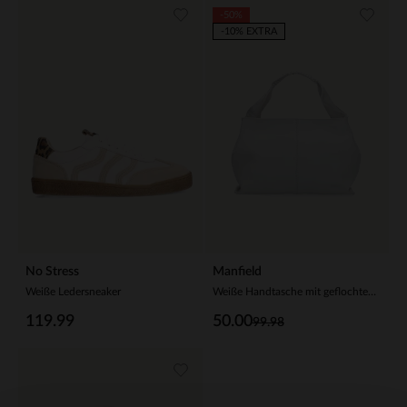
-50%
-10% EXTRA
No Stress
Manfield
Weiße Ledersneaker
Weiße Handtasche mit geflochtenem Henkel
119.99
50.00
99.98