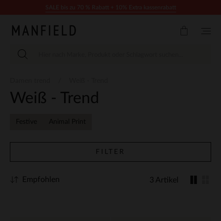
Zum Inhalt springen
SALE bis zu 70 % Rabatt + 10% Extra kassenrabatt
Damen trend
Weiß - Trend
Weiß - Trend
Festive
Animal Print
FILTER
Empfohlen
3 Artikel