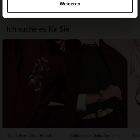
Weigeren
Ich suche es für Sie
Goldfarbene Zebra-Brosche
Goldfarbener Zebra-Armreif mit braunen Details