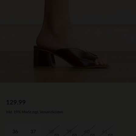
129.99
Inkl. 19% MwSt zzgl. Versandkosten
36
37
38
39
40
41