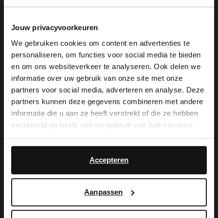
Produktbeschreibung
Jouw privacyvoorkeuren
We gebruiken cookies om content en advertenties te
personaliseren, om functies voor social media te bieden
×
Dunkelbraune Sandaletten aus Lackleder
en om ons websiteverkeer te analyseren. Ook delen we
View this website in English?
informatie over uw gebruik van onze site met onze
der Marke Manfield. Die Sandaletten
partners voor social media, adverteren en analyse. Deze
It looks like your language isn't Dutch. Would
haben einen 6 cm hohen Blockabsatz. Als
partners kunnen deze gegevens combineren met andere
you like to switch to English?
informatie die u aan ze heeft verstrekt of die ze hebben
Schuhpflege empfehlen wir das Carbon
verzameld op basis van uw gebruik van hun services.
Pro-Spray von Collonil.
Yes, switch to
No, stay in Dutch
English
Accepteren
Produktdetails
Aanpassen
Lieferung & Rücksendung