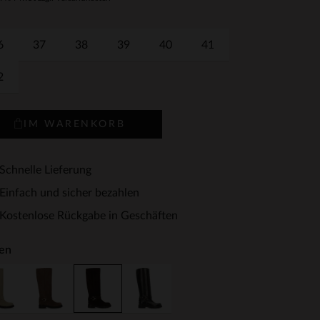
6
37
38
39
40
41
2
IM WARENKORB
Schnelle Lieferung
Einfach und sicher bezahlen
Kostenlose Rückgabe in Geschäften
en