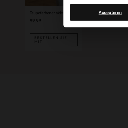
Accepteren
Taupefarbener Veloursleder-Shopper
99.99
BESTELLEN SIE
MIT