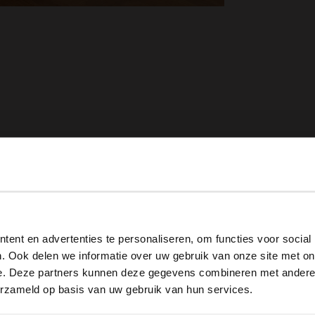
View this website in English?
ent en advertenties te personaliseren, om functies voor social
It looks like your language isn't Dutch. Would you like to
. Ook delen we informatie over uw gebruik van onze site met on
switch to English?
e. Deze partners kunnen deze gegevens combineren met andere i
erzameld op basis van uw gebruik van hun services.
Yes, switch to English
No, stay in Dutch