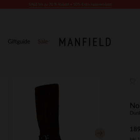
SALE bis zu 70 % Rabatt + 10% Extra kassenrabatt
Giftguide
Sale
No
Dunk
189
Inkl. 