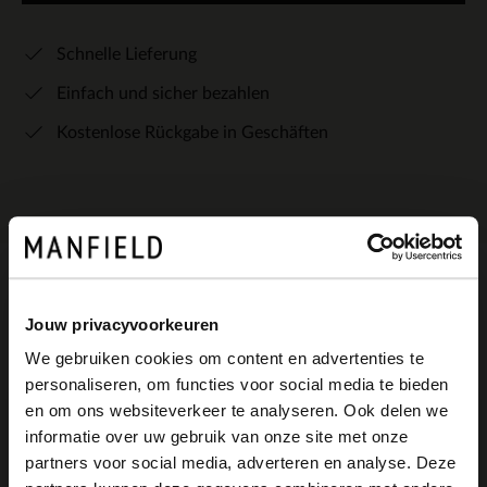
Schnelle Lieferung
Einfach und sicher bezahlen
Kostenlose Rückgabe in Geschäften
Produktbeschreibung
Jouw privacyvoorkeuren
We gebruiken cookies om content en advertenties te
personaliseren, om functies voor social media te bieden
Dunkelgrauer Schal mit Karomuster der
×
en om ons websiteverkeer te analyseren. Ook delen we
View this website in English?
Marke Manfield. Der Schal hat eine Länge
informatie over uw gebruik van onze site met onze
partners voor social media, adverteren en analyse. Deze
von 175 cm und eine Breite von 36 cm.
It looks like your language isn't Dutch. Would