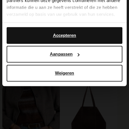
partners kunnen deze gegevens combineren met andere
you like to switch to English?
informatie die u aan ze heeft verstrekt of die ze hebben
verzameld op basis van uw gebruik van hun services.
Yes, switch to
Produktdetails
No, stay in Dutch
English
Accepteren
Lieferung & Rücksendung
Aanpassen
Ich suche es für Sie
Weigeren