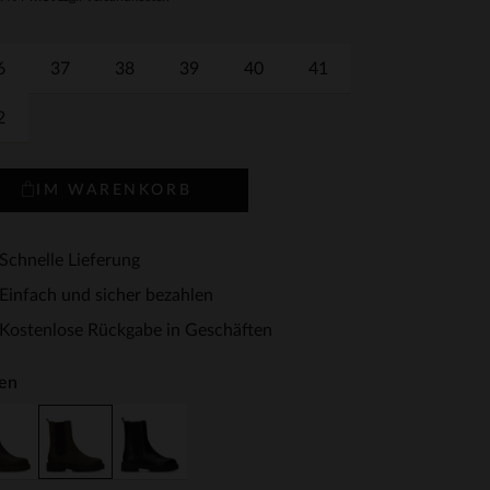
6
37
38
39
40
41
2
IM WARENKORB
Schnelle Lieferung
Einfach und sicher bezahlen
Kostenlose Rückgabe in Geschäften
en