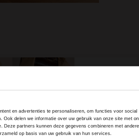
View this website in English?
ent en advertenties te personaliseren, om functies voor social
It looks like your language isn't Dutch. Would you like to
. Ook delen we informatie over uw gebruik van onze site met on
switch to English?
e. Deze partners kunnen deze gegevens combineren met andere i
Brauner Armreif
erzameld op basis van uw gebruik van hun services.
12.99