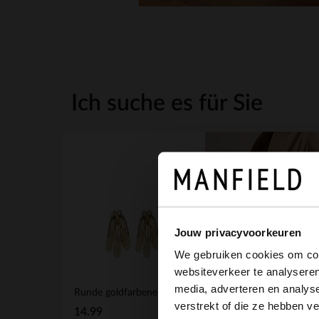
Ich suche es für Sie
Jouw privacyvoorkeuren
We gebruiken cookies om cont
websiteverkeer te analyseren
media, adverteren en analys
Runde goldfarbene Ohrringe
verstrekt of die ze hebben v
14.99