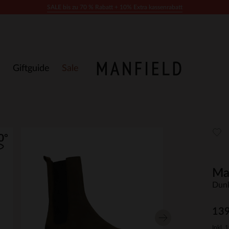
SALE bis zu 70 % Rabatt + 10% Extra kassenrabatt
Giftguide
Sale
Ma
Dunk
139
Inkl. 