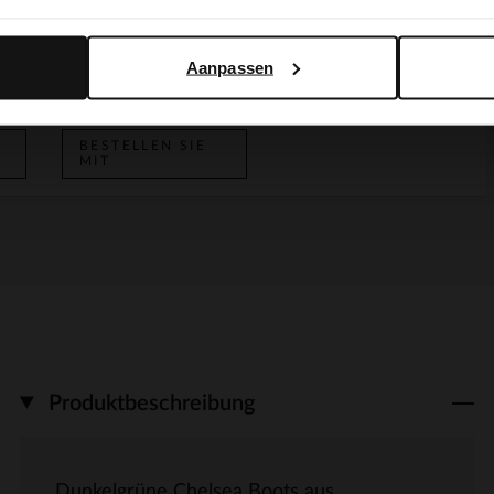
Yes, switch to English
No, stay in Dutch
Cognacfarbene Veloursleder-Schultertasche mit goldfarbenen Nieten
Taupefarbener Veloursleder-Gürtel
BESTELLEN SIE
Aanpassen
MIT
34.99
BESTELLEN SIE
MIT
Produktbeschreibung
Dunkelgrüne Chelsea Boots aus