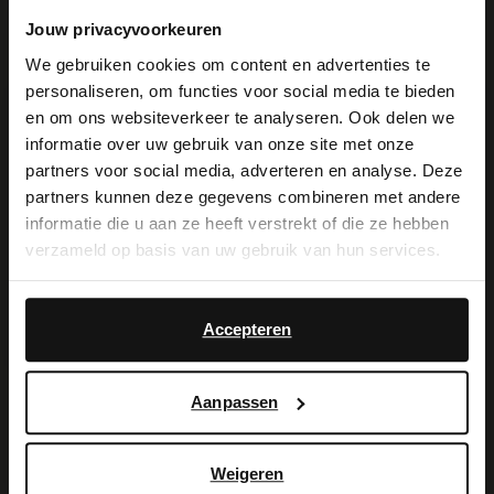
Kerkstraat 25
Jouw privacyvoorkeuren
1211 CK
Hilversum
NL
We gebruiken cookies om content en advertenties te
personaliseren, om functies voor social media te bieden
×
Geöffnet
- Schließt um 21:00
en om ons websiteverkeer te analyseren. Ook delen we
View this website in English?
informatie over uw gebruik van onze site met onze
partners voor social media, adverteren en analyse. Deze
It looks like your language isn't Dutch. Would
partners kunnen deze gegevens combineren met andere
Manfield Amsterdam Buiksl.
you like to switch to English?
informatie die u aan ze heeft verstrekt of die ze hebben
(outlet)
verzameld op basis van uw gebruik van hun services.
Yes, switch to
Buikslotermeerplein 207
No, stay in Dutch
English
1025 XB
Amsterdam
NL
Accepteren
Geöffnet
- Schließt um 18:00
Aanpassen
Weigeren
Manfield Gent