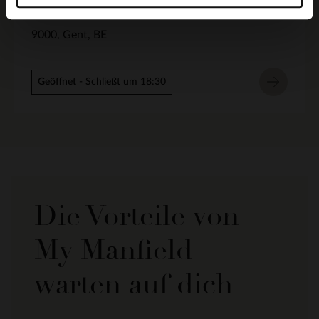
Korenmarkt 16
9000
Gent
BE
Geöffnet
- Schließt um 18:30
Die Vorteile von
My Manfield
warten auf dich