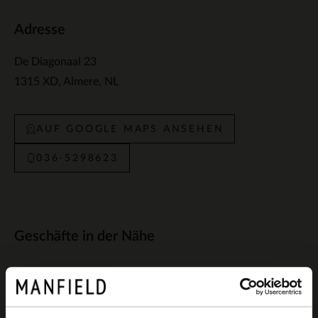
Adresse
De Diagonaal 23
1315 XD
Almere
NL
AUF GOOGLE MAPS ANSEHEN
036-5298623
Geschäfte in der Nähe
Manfield Hilversum