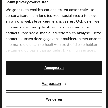
Jouw privacyvoorkeuren
Voldersstraat 11
9000
Gent
BE
We gebruiken cookies om content en advertenties te
personaliseren, om functies voor social media te bieden
×
en om ons websiteverkeer te analyseren. Ook delen we
View this website in English?
Geschlossen
- Offen von 10:00
informatie over uw gebruik van onze site met onze
partners voor social media, adverteren en analyse. Deze
It looks like your language isn't Dutch. Would
partners kunnen deze gegevens combineren met andere
you like to switch to English?
informatie die u aan ze heeft verstrekt of die ze hebben
Manfield Middelburg
verzameld op basis van uw gebruik van hun services.
Lange Delft 25
Yes, switch to
No, stay in Dutch
4331 AK
Middelburg
NL
English
Accepteren
Geschlossen
- Offen von 10:00
Aanpassen
Manfield Goes
Weigeren
Lange Vorststraat 67