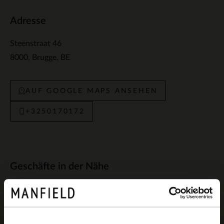
Adresse
Steenstraat 46
8000
Brugge
BE
AUF GOOGLE MAPS ANSEHEN
+3250170172
Geschäfte in der Nähe
Manfield Gent