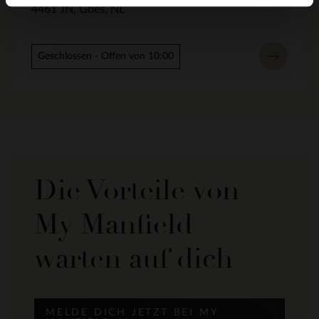
4461 JN
Goes
NL
Geschlossen
- Offen von 10:00
Die Vorteile von
My Manfield
warten auf dich
MELDE DICH JETZT BEI MY