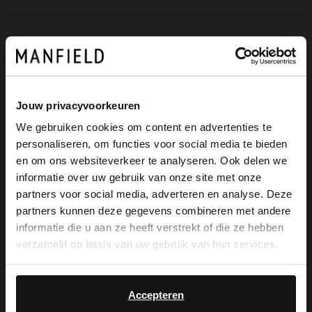
Produktbeschreibung
Jouw privacyvoorkeuren
Goldfarbene Knoten-Ohrringe der Marke
We gebruiken cookies om content en advertenties te
Manfield. Die Ohrringe haben eine Länge
personaliseren, om functies voor social media te bieden
×
en om ons websiteverkeer te analyseren. Ook delen we
und Breite von 2 cm.
View this website in English?
informatie over uw gebruik van onze site met onze
partners voor social media, adverteren en analyse. Deze
It looks like your language isn't Dutch. Would
partners kunnen deze gegevens combineren met andere
you like to switch to English?
informatie die u aan ze heeft verstrekt of die ze hebben
Produktdetails
verzameld op basis van uw gebruik van hun services.
Yes, switch to
No, stay in Dutch
English
Lieferung & Rücksendung
Accepteren