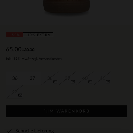
- 50%
-10% EXTRA
65.00
130.00
Inkl. 19% MwSt zzgl. Versandkosten
36
37
38
39
40
41
42
IM WARENKORB
Schnelle Lieferung