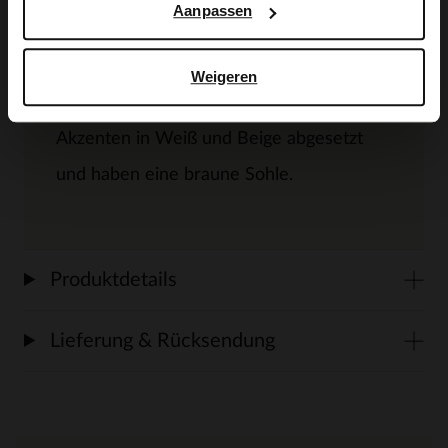
Aanpassen
Außenseite der Schuhe ist aus Glatt- und
Veloursleder gefertigt, die Innenseite ist
Weigeren
aus Leder gearbeitet. Die Sneaker sind mit
Akzenten in Weiß und Beige abgesetzt
und haben eine braune Sohle.
Produktdetails
Lieferung & Rücksendung