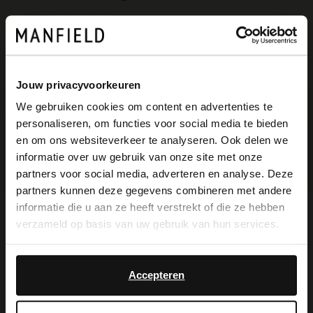
Einfach und sicher bezahlen
Kostenlose Rückgabe in Geschäften
Farben
Jouw privacyvoorkeuren
We gebruiken cookies om content en advertenties te
+18
personaliseren, om functies voor social media te bieden
×
en om ons websiteverkeer te analyseren. Ook delen we
View this website in English?
informatie over uw gebruik van onze site met onze
partners voor social media, adverteren en analyse. Deze
It looks like your language isn't Dutch. Would
partners kunnen deze gegevens combineren met andere
you like to switch to English?
informatie die u aan ze heeft verstrekt of die ze hebben
verzameld op basis van uw gebruik van hun services.
Produktbeschreibung
Yes, switch to
No, stay in Dutch
English
Accepteren
Goldfarbene Sneaker mit Veloursleder-
Details der Marke Manfield. Die