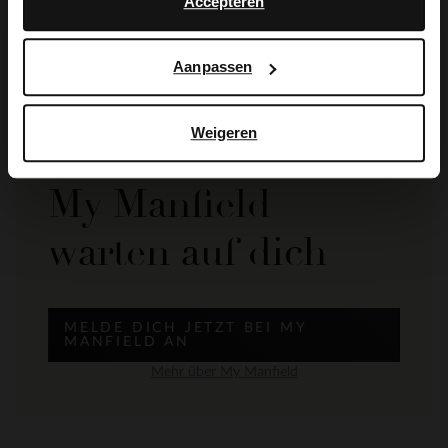
Accepteren
Lieferung & Rücksendung
Aanpassen
Weigeren
Die Vorteile von
My Manfield
warten auf dich
MELDE DICH JETZT BEI MY
MANFIELD AN
Mehr über My Manfield