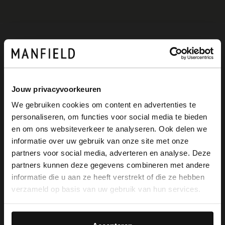
Produktbeschreibung
Jouw privacyvoorkeuren
Goldfarbene Ohrringe der Marke
We gebruiken cookies om content en advertenties te
Manfield. Die Ohrringe sind 4 cm lang, 4
personaliseren, om functies voor social media te bieden
×
cm breit und aus Stainless Steel
en om ons websiteverkeer te analyseren. Ook delen we
View this website in English?
informatie over uw gebruik van onze site met onze
(rostfreiem Edelstahl) gearbeitet.
partners voor social media, adverteren en analyse. Deze
It looks like your language isn't Dutch. Would
partners kunnen deze gegevens combineren met andere
you like to switch to English?
informatie die u aan ze heeft verstrekt of die ze hebben
verzameld op basis van uw gebruik van hun services.
Produktdetails
Yes, switch to
No, stay in Dutch
English