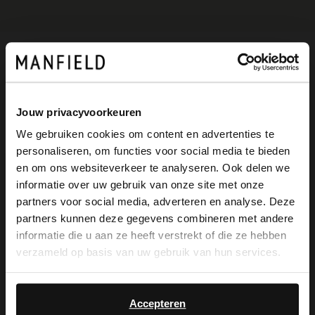
Produktbeschreibung
Jouw privacyvoorkeuren
Goldfarbene Ohrringe mit Perlen der
We gebruiken cookies om content en advertenties te
personaliseren, om functies voor social media te bieden
Marke Manfield. Die Ohrringe haben eine
×
en om ons websiteverkeer te analyseren. Ook delen we
View this website in English?
Länge von 2 cm.
informatie over uw gebruik van onze site met onze
partners voor social media, adverteren en analyse. Deze
It looks like your language isn't Dutch. Would
partners kunnen deze gegevens combineren met andere
you like to switch to English?
informatie die u aan ze heeft verstrekt of die ze hebben
Produktdetails
verzameld op basis van uw gebruik van hun services.
Yes, switch to
No, stay in Dutch
English
Lieferung & Rücksendung
Accepteren