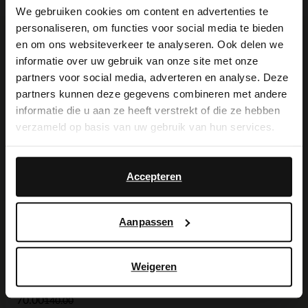
We gebruiken cookies om content en advertenties te
personaliseren, om functies voor social media te bieden
×
en om ons websiteverkeer te analyseren. Ook delen we
Ich suche es für Sie
View this website in English?
informatie over uw gebruik van onze site met onze
partners voor social media, adverteren en analyse. Deze
It looks like your language isn't Dutch. Would
-50%
partners kunnen deze gegevens combineren met andere
you like to switch to English?
-10% EXTRA
informatie die u aan ze heeft verstrekt of die ze hebben
verzameld op basis van uw gebruik van hun services.
Yes, switch to
No, stay in Dutch
English
Accepteren
Aanpassen
Goldfarbener Edelstahl-Armreif mit Steinen
19.99
Weigeren
Sandfarbener Veloursleder-Shopper
70.00
140.00