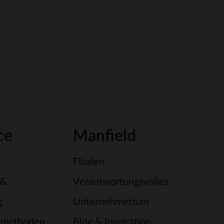
ce
Manfield
Filialen
 &
Verantwortungsvolles
g
Unternehmertum
smethoden
Blog & Inspiration