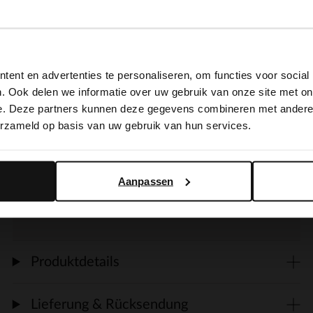
View this website in English?
Produktbeschreibung
ent en advertenties te personaliseren, om functies voor social
It looks like your language isn't Dutch. Would you like to
. Ook delen we informatie over uw gebruik van onze site met on
switch to English?
e. Deze partners kunnen deze gegevens combineren met andere i
Goldfarbene Statement-Ohrringe mit
erzameld op basis van uw gebruik van hun services.
beigefarbenen Details der Marke Manfield.
Yes, switch to English
No, stay in Dutch
Die Ohrringe haben eine Länge von 4 cm
Aanpassen
und eine Breite von 2 cm.
Produktdetails
Lieferung & Rücksendung