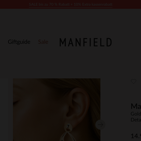
SALE bis zu 70 % Rabatt + 10% Extra kassenrabatt
Giftguide
Sale
Ma
Gold
Deta
14.