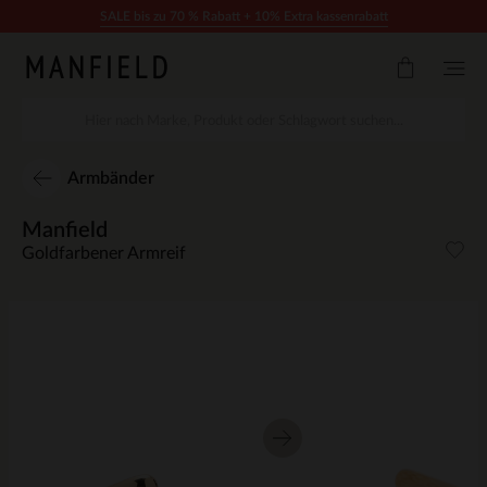
Zum Inhalt springen
SALE bis zu 70 % Rabatt + 10% Extra kassenrabatt
Armbänder
Manfield
Goldfarbener Armreif