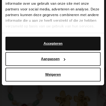
View this website in English?
informatie over uw gebruik van onze site met onze
partners voor social media, adverteren en analyse. Deze
It looks like your language isn't Dutch. Would
partners kunnen deze gegevens combineren met andere
you like to switch to English?
Produktdetails
informatie die u aan ze heeft verstrekt of die ze hebben
verzameld op basis van uw gebruik van hun services.
Yes, switch to
Lieferung & Rücksendung
No, stay in Dutch
English
Accepteren
Ich suche es für Sie
Aanpassen
Weigeren
NEW