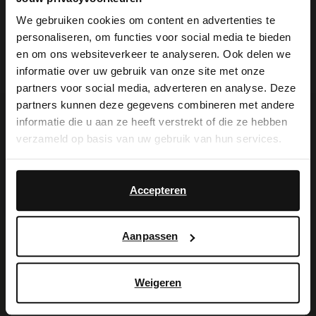
Produktdetails
We gebruiken cookies om content en advertenties te
personaliseren, om functies voor social media te bieden
×
Lieferung & Rücksendung
en om ons websiteverkeer te analyseren. Ook delen we
View this website in English?
informatie over uw gebruik van onze site met onze
partners voor social media, adverteren en analyse. Deze
It looks like your language isn't Dutch. Would
partners kunnen deze gegevens combineren met andere
you like to switch to English?
informatie die u aan ze heeft verstrekt of die ze hebben
Ich suche es für Sie
verzameld op basis van uw gebruik van hun services.
Yes, switch to
No, stay in Dutch
-60%
English
-10% EXTRA
Accepteren
Aanpassen
Weigeren
Goldfarbene Herz-Ohrringe
Goldfarbene Haarspange