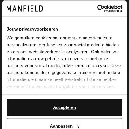
Farben
+2
Jouw privacyvoorkeuren
We gebruiken cookies om content en advertenties te
personaliseren, om functies voor social media te bieden
×
en om ons websiteverkeer te analyseren. Ook delen we
View this website in English?
informatie over uw gebruik van onze site met onze
Produktbeschreibung
partners voor social media, adverteren en analyse. Deze
It looks like your language isn't Dutch. Would
partners kunnen deze gegevens combineren met andere
you like to switch to English?
informatie die u aan ze heeft verstrekt of die ze hebben
Goldfarbenes Portemonnaie der Marke
verzameld op basis van uw gebruik van hun services.
Yes, switch to
Manfield. Das Accessoire ist aus Leder
No, stay in Dutch
English
gearbeitet. Wir empfehlen das Material
Accepteren
mit dem Carbon Pro-Spray von Collonil zu
pflegen. Das Portemonnaie ist 11 cm breit
Aanpassen