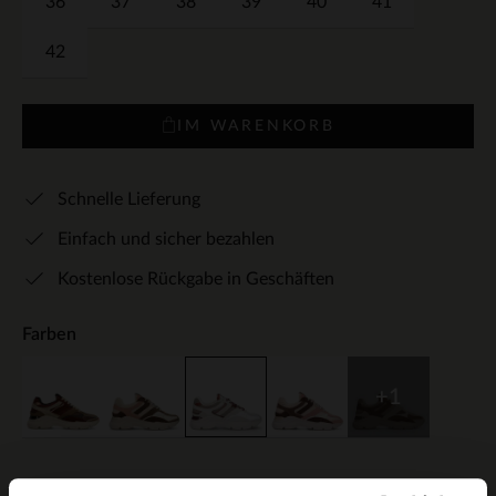
36
37
38
39
40
41
42
IM WARENKORB
Schnelle Lieferung
Einfach und sicher bezahlen
Kostenlose Rückgabe in Geschäften
Farben
+1