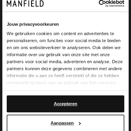
Produktbeschreibung
Jouw privacyvoorkeuren
We gebruiken cookies om content en advertenties te
personaliseren, om functies voor social media te bieden
Graue Veloursleder-Sneaker der Marke
×
en om ons websiteverkeer te analyseren. Ook delen we
View this website in English?
Manfield. Die Sneaker sind mit Glattleder-
informatie over uw gebruik van onze site met onze
partners voor social media, adverteren en analyse. Deze
Details abgesetzt und haben eine 5 cm
It looks like your language isn't Dutch. Would
partners kunnen deze gegevens combineren met andere
you like to switch to English?
dicke Sohle. Als Lederpflege empfehlen
informatie die u aan ze heeft verstrekt of die ze hebben
verzameld op basis van uw gebruik van hun services.
wir das transparente
Yes, switch to
No, stay in Dutch
Veloursleder-/Nubuk-Spray.
English
Accepteren
Aanpassen
Produktdetails