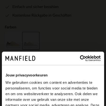
Einfach und sicher bezahlen
Kostenlose Rückgabe in Geschäften
Farben
Jouw privacyvoorkeuren
Produktbeschreibung
We gebruiken cookies om content en advertenties te
personaliseren, om functies voor social media te bieden
×
en om ons websiteverkeer te analyseren. Ook delen we
Hellgraue Sneaker aus Nubukleder der
View this website in English?
informatie over uw gebruik van onze site met onze
Marke Manfield. Die weiße Sohle der
partners voor social media, adverteren en analyse. Deze