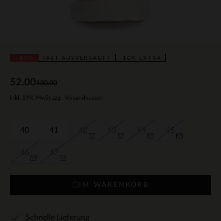
- 60%
FAST AUSVERKAUFT
-10% EXTRA
52.00
130.00
Inkl. 19% MwSt zzgl. Versandkosten
40
41
42
43
44
45
46
47
IM WARENKORB
Schnelle Lieferung