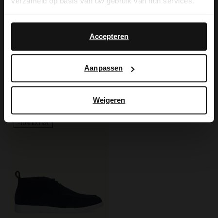
verzameld op basis van uw gebruik van hun services.
Yes, switch to
No, stay in Dutch
English
Accepteren
Manfield
Manfield
Aanpassen
Marineblaue Chelsea Boots aus Veloursleder
Blaue Schnürboots aus Veloursleder
56.00
65.00
140.00
130.00
Weigeren
-60%
-10% EXTRA