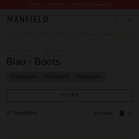
Zum Inhalt springen
SALE bis zu 70 % Rabatt + 10% Extra kassenrabatt
Herren Boots
Blau - Boots
Blau - Boots
Chelsea boots
Schnürstiefel
Desert boots
FILTER
Empfohlen
9 Artikel