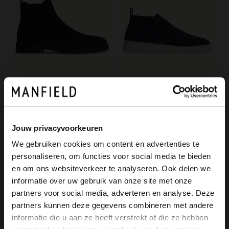
Manfield
Manfield
Blaue Chelsea Boots aus Veloursleder
Blaue Veloursleder-Boots
149.99
139.99
Jouw privacyvoorkeuren
We gebruiken cookies om content en advertenties te
-60%
-50%
personaliseren, om functies voor social media te bieden
-10% EXTRA
-10% EXTRA
×
en om ons websiteverkeer te analyseren. Ook delen we
View this website in English?
informatie over uw gebruik van onze site met onze
partners voor social media, adverteren en analyse. Deze
It looks like your language isn't Dutch. Would
partners kunnen deze gegevens combineren met andere
you like to switch to English?
informatie die u aan ze heeft verstrekt of die ze hebben