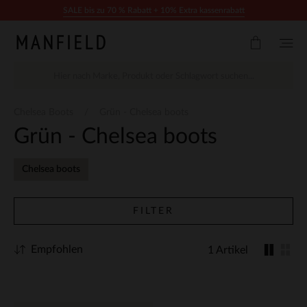
Zum Inhalt springen
SALE bis zu 70 % Rabatt + 10% Extra kassenrabatt
Chelsea Boots
Grün - Chelsea boots
Grün - Chelsea boots
Chelsea boots
FILTER
Empfohlen
1 Artikel