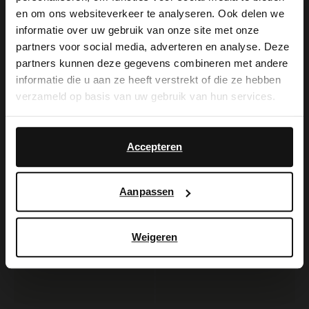
×
en om ons websiteverkeer te analyseren. Ook delen we
View this website in English?
informatie over uw gebruik van onze site met onze
partners voor social media, adverteren en analyse. Deze
Manfield
Manfield
It looks like your language isn't Dutch. Would
partners kunnen deze gegevens combineren met andere
Braune Lederschnürboots
Cognacfarbene Veloursleder-Schnürschuhe
you like to switch to English?
informatie die u aan ze heeft verstrekt of die ze hebben
97.99
139.99
139.99
verzameld op basis van uw gebruik van hun services.
Yes, switch to
No, stay in Dutch
-60%
English
Accepteren
Aanpassen
Weigeren