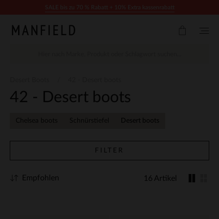
Zum Inhalt springen
SALE bis zu 70 % Rabatt + 10% Extra kassenrabatt
Desert Boots
42 - Desert boots
42 - Desert boots
Chelsea boots
Schnürstiefel
Desert boots
FILTER
Empfohlen
16 Artikel