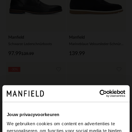
Manfield
Manfield
Schwarze Lederschnürboots
Marineblaue Veloursleder-Schnürschuhe
97.99
139.99
139.99
-30%
Jouw privacyvoorkeuren
We gebruiken cookies om content en advertenties te
personaliseren, om functies voor social media te bieden