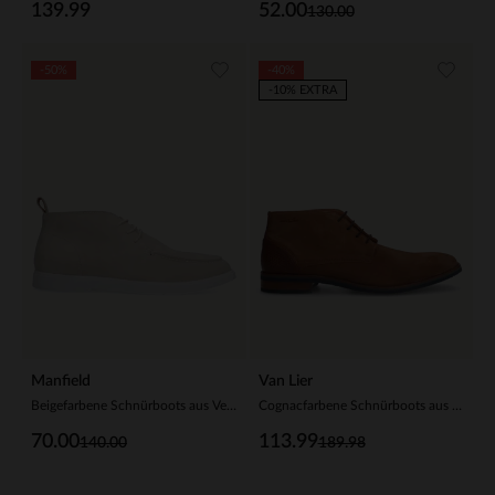
139.99
52.00
130.00
-50%
-40%
-10% EXTRA
Manfield
Van Lier
Beigefarbene Schnürboots aus Veloursleder
Cognacfarbene Schnürboots aus Veloursleder
70.00
113.99
140.00
189.98