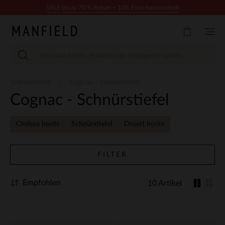
Zum Inhalt springen
SALE bis zu 70 % Rabatt + 10% Extra kassenrabatt
Schnürstiefel
Cognac - Schnürstiefel
Cognac - Schnürstiefel
Chelsea boots
Schnürstiefel
Desert boots
FILTER
Empfohlen
10 Artikel