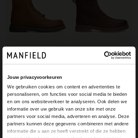
Manfield
Manfield
Cognacfarbene Lederschnürboots
Cognacfarbene Lederboots mit Kunstfell
149.99
149.99
Jouw privacyvoorkeuren
We gebruiken cookies om content en advertenties te
-60%
-30%
personaliseren, om functies voor social media te bieden
-10% EXTRA
-10% EXTRA
×
en om ons websiteverkeer te analyseren. Ook delen we
View this website in English?
informatie over uw gebruik van onze site met onze
partners voor social media, adverteren en analyse. Deze
It looks like your language isn't Dutch. Would
partners kunnen deze gegevens combineren met andere
you like to switch to English?
informatie die u aan ze heeft verstrekt of die ze hebben