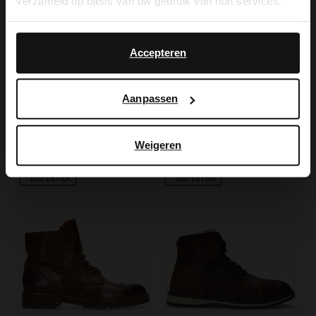
verzameld op basis van uw gebruik van hun services.
Yes, switch to
No, stay in Dutch
English
Accepteren
Manfield
Van Lier
Aanpassen
Cognacfarbene Schnürboots aus Veloursleder
Cognacfarbene Lederschnürboots
60.00
139.99
150.00
199.99
Weigeren
-40%
-60%
-10% EXTRA
-10% EXTRA