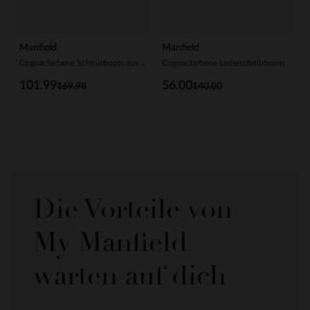
Manfield
Manfield
Cognacfarbene Schnürboots aus Leder
Cognacfarbene Lederschnürboots
101.99
56.00
169.98
140.00
Die Vorteile von
My Manfield
warten auf dich