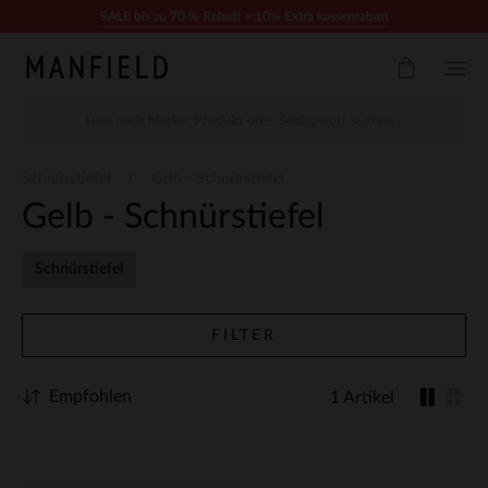
Zum Inhalt springen
SALE bis zu 70 % Rabatt + 10% Extra kassenrabatt
Schnürstiefel
Gelb - Schnürstiefel
Gelb - Schnürstiefel
Schnürstiefel
FILTER
Empfohlen
1 Artikel