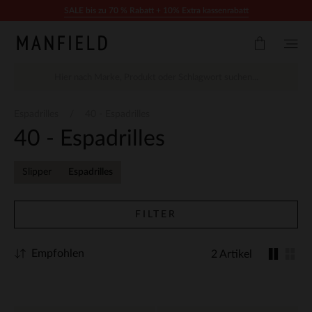
Zum Inhalt springen
SALE bis zu 70 % Rabatt + 10% Extra kassenrabatt
Espadrilles
40 - Espadrilles
40 - Espadrilles
Slipper
Espadrilles
FILTER
Empfohlen
2 Artikel