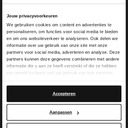
Jouw privacyvoorkeuren
We gebruiken cookies om content en advertenties te
personaliseren, om functies voor social media te bieden
×
en om ons websiteverkeer te analyseren. Ook delen we
View this website in English?
informatie over uw gebruik van onze site met onze
partners voor social media, adverteren en analyse. Deze
Manfield
Manfield
It looks like your language isn't Dutch. Would
partners kunnen deze gegevens combineren met andere
Graue Veloursleder-Espadrilles
Graue Veloursleder-Loafer
you like to switch to English?
informatie die u aan ze heeft verstrekt of die ze hebben
99.99
52.00
130.00
verzameld op basis van uw gebruik van hun services.
Yes, switch to
No, stay in Dutch
-40%
English
Accepteren
Aanpassen