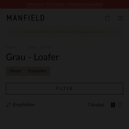
Zum Inhalt springen
SALE bis zu 70 % Rabatt + 10% Extra kassenrabatt
Loafer
Grau - Loafer
Grau - Loafer
Slipper
Espadrilles
FILTER
Empfohlen
7 Artikel