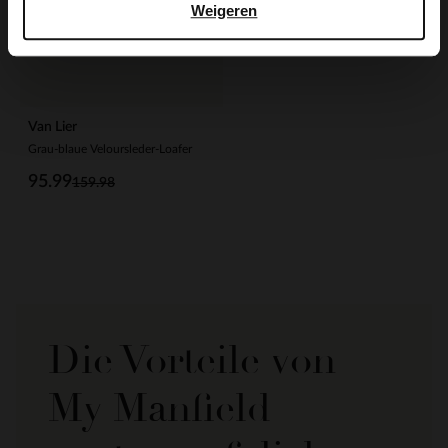
Weigeren
Van Lier
Grau-blaue Veloursleder-Loafer
95.99
159.98
Die Vorteile von
My Manfield