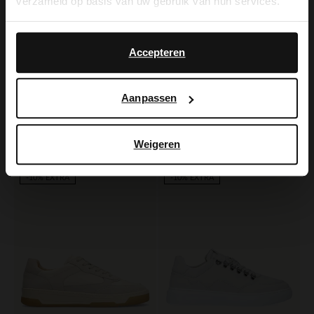
verzameld op basis van uw gebruik van hun services.
Yes, switch to
No, stay in Dutch
English
Accepteren
No Stress
Manfield
Aanpassen
Weiße Sneaker aus Nubukleder
Offwhite Ledersneaker mit Veloursleder-Details
77.99
77.99
129.98
129.98
Weigeren
-50%
-40%
-10% EXTRA
-10% EXTRA