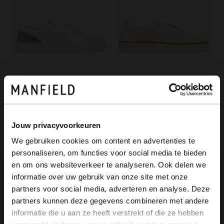
Manfield
Manfield
Offwhite Ledersneaker
Offwhite Ledersneaker
70.00
70.00
140.00
140.00
Jouw privacyvoorkeuren
We gebruiken cookies om content en advertenties te
-40%
-40%
personaliseren, om functies voor social media te bieden
-10% EXTRA
-10% EXTRA
×
en om ons websiteverkeer te analyseren. Ook delen we
View this website in English?
informatie over uw gebruik van onze site met onze
partners voor social media, adverteren en analyse. Deze
It looks like your language isn't Dutch. Would
partners kunnen deze gegevens combineren met andere
you like to switch to English?
informatie die u aan ze heeft verstrekt of die ze hebben