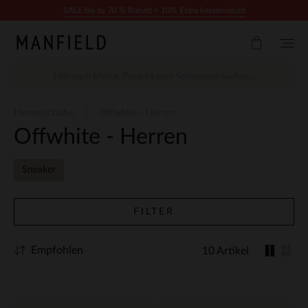
Zum Inhalt springen
SALE bis zu 70 % Rabatt + 10% Extra kassenrabatt
Herrenschuhe
Offwhite - Herren
Offwhite - Herren
Sneaker
FILTER
Empfohlen
10 Artikel