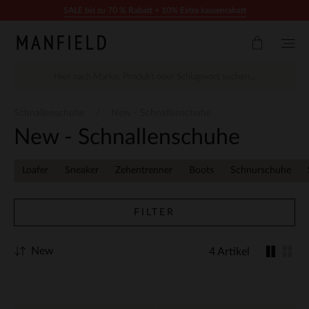
Zum Inhalt springen
SALE bis zu 70 % Rabatt + 10% Extra kassenrabatt
Schnallenschuhe
New - Schnallenschuhe
New - Schnallenschuhe
Loafer
Sneaker
Zehentrenner
Boots
Schnurschuhe
FILTER
New
4 Artikel