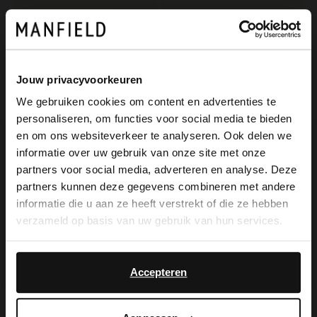
Jouw privacyvoorkeuren
We gebruiken cookies om content en advertenties te
personaliseren, om functies voor social media te bieden
×
en om ons websiteverkeer te analyseren. Ook delen we
View this website in English?
informatie over uw gebruik van onze site met onze
partners voor social media, adverteren en analyse. Deze
Manfield
Manfield
It looks like your language isn't Dutch. Would
partners kunnen deze gegevens combineren met andere
Dunkelbraune Schnallenschuhe aus Veloursleder
Schwarze Schnallenschuhe aus Veloursleder
you like to switch to English?
informatie die u aan ze heeft verstrekt of die ze hebben
139.99
119.99
verzameld op basis van uw gebruik van hun services.
Yes, switch to
No, stay in Dutch
English
Accepteren