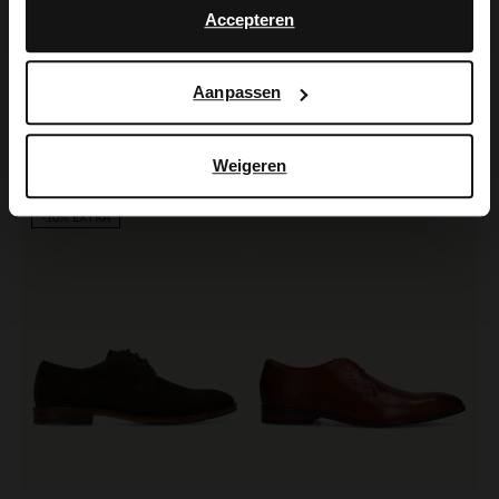
Accepteren
Black label
Manfield
Aanpassen
Bordeauxrote Lederschnürschuhe
Schwarze Leder-Schnürschuhe
179.99
139.99
Weigeren
-50%
-10% EXTRA