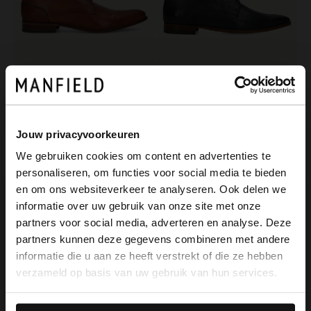
Manfield
Black label
Cognacfarbene Schnürschuhe
Dunkelblaue Lederschnürschuhe
139.99
179.99
Jouw privacyvoorkeuren
We gebruiken cookies om content en advertenties te
personaliseren, om functies voor social media te bieden
×
en om ons websiteverkeer te analyseren. Ook delen we
View this website in English?
informatie over uw gebruik van onze site met onze
partners voor social media, adverteren en analyse. Deze
It looks like your language isn't Dutch. Would
partners kunnen deze gegevens combineren met andere
you like to switch to English?
informatie die u aan ze heeft verstrekt of die ze hebben
verzameld op basis van uw gebruik van hun services.
Yes, switch to
No, stay in Dutch
English