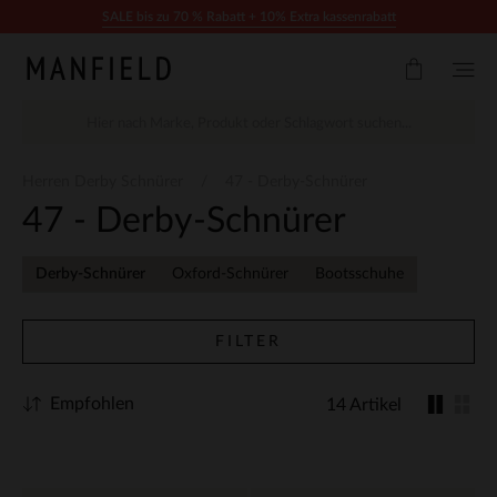
Zum Inhalt springen
SALE bis zu 70 % Rabatt + 10% Extra kassenrabatt
Herren Derby Schnürer
47 - Derby-Schnürer
47 - Derby-Schnürer
Derby-Schnürer
Oxford-Schnürer
Bootsschuhe
FILTER
Empfohlen
14 Artikel