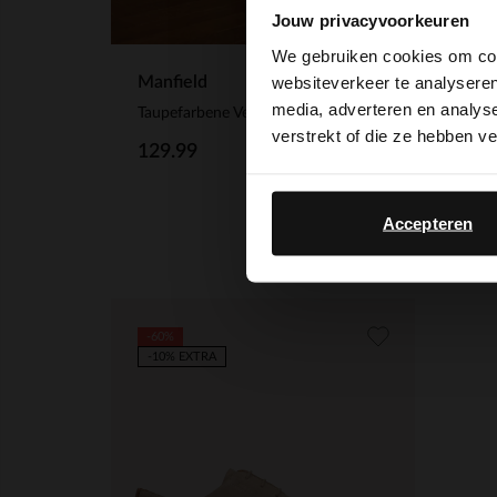
Jouw privacyvoorkeuren
We gebruiken cookies om cont
websiteverkeer te analyseren
Manfield
No S
media, adverteren en analys
Taupefarbene Veloursleder-Schnürschuhe
verstrekt of die ze hebben v
129.99
90.
Accepteren
-60%
-10% EXTRA