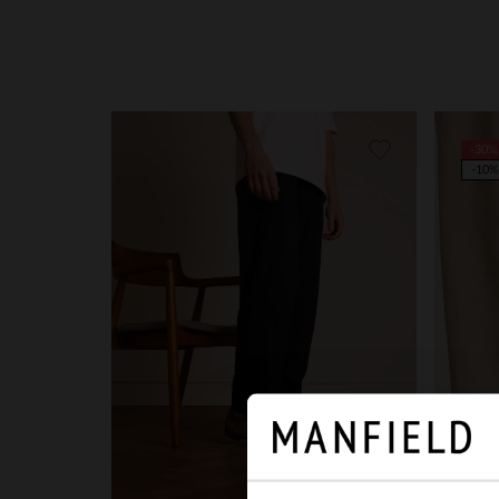
-30%
-10%