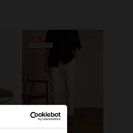
-60%
-10% EXTRA
×
Taupefarbene Veloursleder-Schnürschuhe