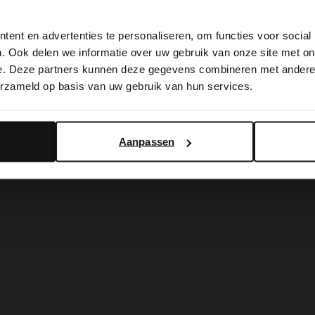
View this website in English?
60.00
150.00
ent en advertenties te personaliseren, om functies voor social
It looks like your language isn't Dutch. Would you like to
. Ook delen we informatie over uw gebruik van onze site met on
tress
switch to English?
e. Deze partners kunnen deze gegevens combineren met andere i
Taupefarbene Veloursleder-Schnürschuhe
erzameld op basis van uw gebruik van hun services.
99
129.99
Yes, switch to English
No, stay in Dutch
Aanpassen