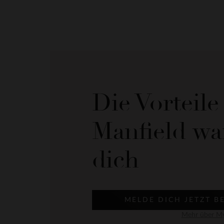
Die Vorteil
Manfield wa
dich
MELDE DICH JETZT B
Mehr über My