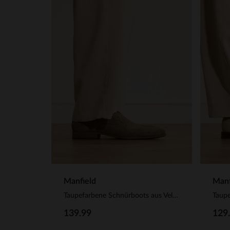
Manfield
Manf
Taupefarbene Schnürboots aus Veloursleder
139.99
129