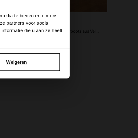
 media te bieden en om ons
ze partners voor social
Manfield
nformatie die u aan ze heeft
Taupefarbene Schnürboots aus Veloursleder
56.00
140.00
Weigeren