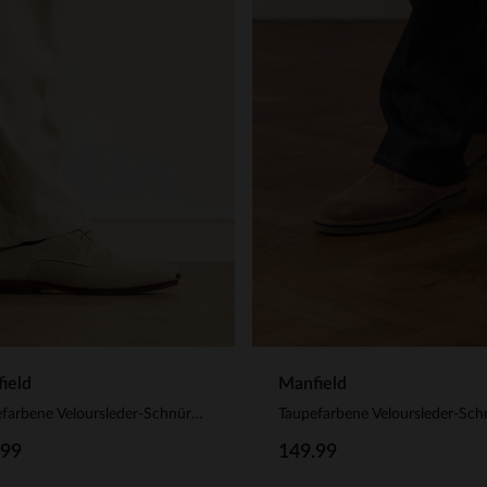
ield
Manfield
Taupefarbene Veloursleder-Schnürschuhe
.99
149.99