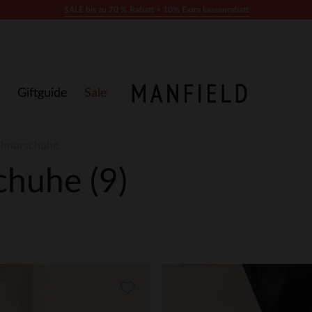
SALE bis zu 70 % Rabatt + 10% Extra kassenrabatt
Giftguide
Sale
chnurschuhe
schuhe
(9)