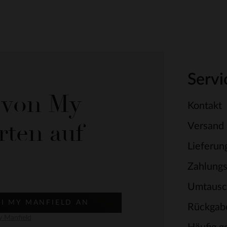
Servi
e von My
Kontakt
rten auf
Versand
Lieferun
Zahlung
Umtausc
EI MY MANFIELD AN
Rückgab
 Manfield