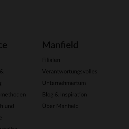
ce
Manfield
Filialen
 &
Verantwortungsvolles
g
Unternehmertum
smethoden
Blog & Inspiration
h und
Über Manfield
e