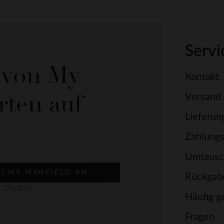
Servi
e von My
Kontakt
rten auf
Versand
Lieferun
Zahlung
Umtausc
EI MY MANFIELD AN
Rückgab
 Manfield
Häufig ge
Fragen