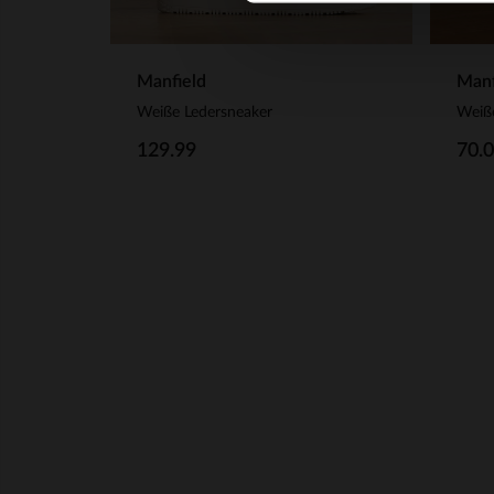
Manfield
Manf
Weiße Ledersneaker
129.99
70.