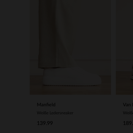
Manfield
Van 
Weiße Ledersneaker
Weiß
139.99
189