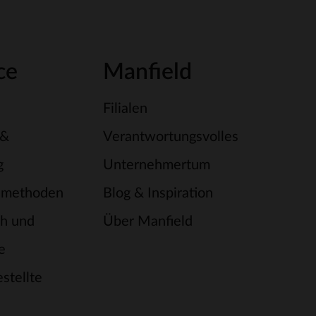
ce
Manfield
Filialen
 &
Verantwortungsvolles
g
Unternehmertum
smethoden
Blog & Inspiration
h und
Über Manfield
e
stellte