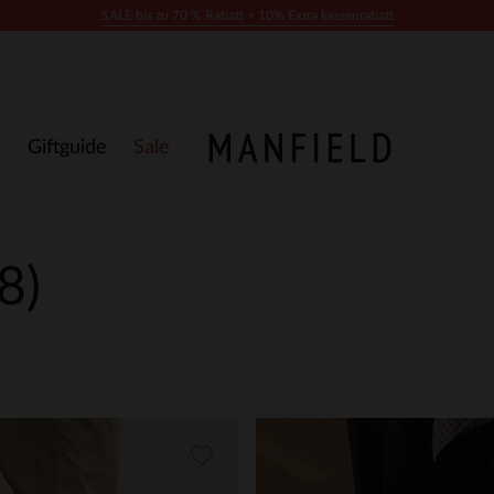
SALE bis zu 70 % Rabatt + 10% Extra kassenrabatt
Giftguide
Sale
(8)