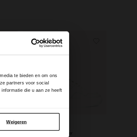
-50%
-10% EXTRA
×
 media te bieden en om ons
ze partners voor social
nformatie die u aan ze heeft
Weigeren
Manfield
Weiße Nubuk-Sneaker