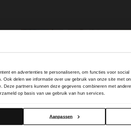
-50%
 EXTRA
-10% EXTRA
View this website in English?
ent en advertenties te personaliseren, om functies voor social
It looks like your language isn't Dutch. Would you like to
. Ook delen we informatie over uw gebruik van onze site met on
switch to English?
e. Deze partners kunnen deze gegevens combineren met andere i
erzameld op basis van uw gebruik van hun services.
Yes, switch to English
No, stay in Dutch
Aanpassen