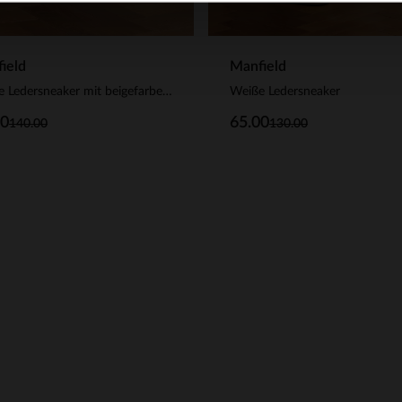
ield
Manfield
Weiße Ledersneaker mit beigefarbenen Details
Weiße Ledersneaker
00
65.00
140.00
130.00