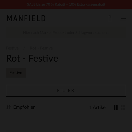
Zum Inhalt springen
SALE bis zu 70 % Rabatt + 10% Extra kassenrabatt
Festive
Rot - Festive
Rot - Festive
Festive
FILTER
Empfohlen
1 Artikel