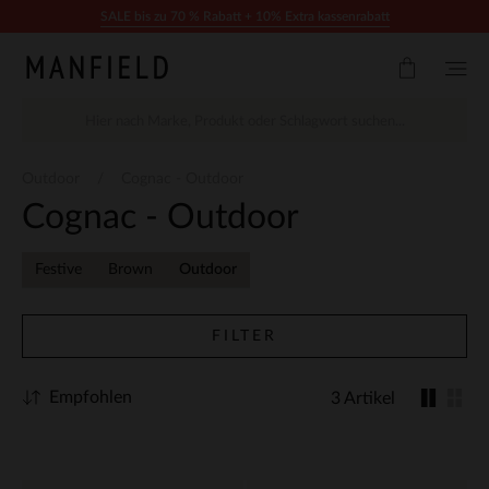
Zum Inhalt springen
SALE bis zu 70 % Rabatt + 10% Extra kassenrabatt
Outdoor
Cognac - Outdoor
Cognac - Outdoor
Festive
Brown
Outdoor
FILTER
Empfohlen
3 Artikel