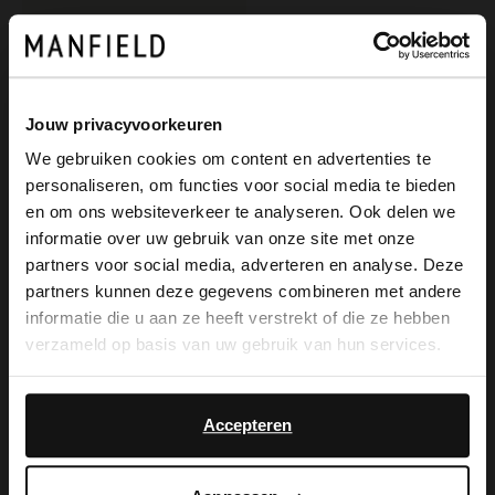
Jouw privacyvoorkeuren
We gebruiken cookies om content en advertenties te
personaliseren, om functies voor social media te bieden
×
en om ons websiteverkeer te analyseren. Ook delen we
View this website in English?
informatie over uw gebruik van onze site met onze
partners voor social media, adverteren en analyse. Deze
Manfield
It looks like your language isn't Dutch. Would
partners kunnen deze gegevens combineren met andere
Cognacfarbene Lederboots
you like to switch to English?
informatie die u aan ze heeft verstrekt of die ze hebben
149.99
verzameld op basis van uw gebruik van hun services.
Yes, switch to
No, stay in Dutch
English
Accepteren