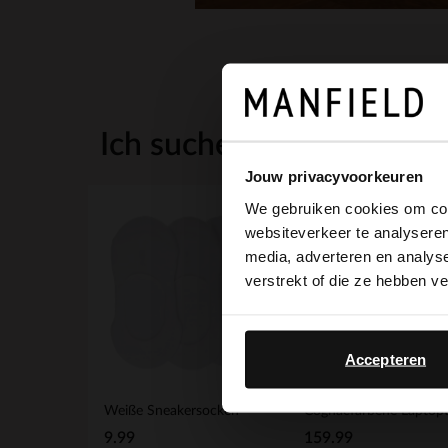
Ich suche es für Sie
Jouw privacyvoorkeuren
We gebruiken cookies om cont
websiteverkeer te analyseren
media, adverteren en analys
verstrekt of die ze hebben v
Accepteren
Weiße Sneakersocken
9.99
159.99