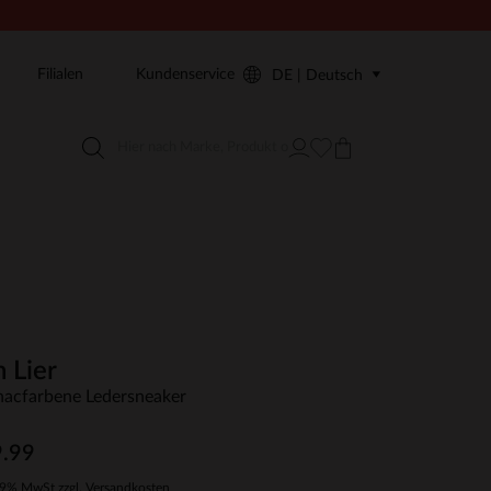
Filialen
Kundenservice
DE | Deutsch
 Lier
acfarbene Ledersneaker
.99
19% MwSt zzgl. Versandkosten