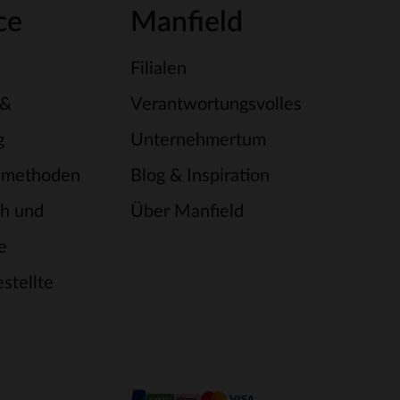
ce
Manfield
Filialen
 &
Verantwortungsvolles
g
Unternehmertum
smethoden
Blog & Inspiration
h und
Über Manfield
e
stellte