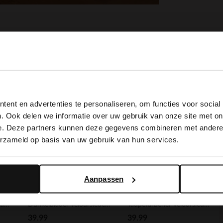
View this website in English?
ent en advertenties te personaliseren, om functies voor social
It looks like your language isn't Dutch. Would you like to
. Ook delen we informatie over uw gebruik van onze site met on
switch to English?
e. Deze partners kunnen deze gegevens combineren met andere i
erzameld op basis van uw gebruik van hun services.
Yes, switch to English
No, stay in Dutch
Aanpassen
Cognacfarbene Laptoptasche aus Leder
Dunkelblauer Veloursleder-Gürtel
Taupefarbener Veloursleder-Gürtel
39.99
39.99