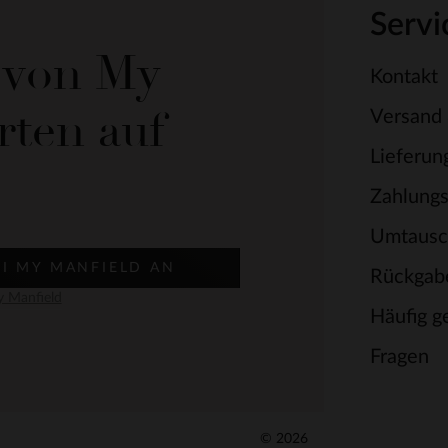
Servi
e von My
Kontakt
rten auf
Versand
Lieferun
Zahlung
Umtausc
EI MY MANFIELD AN
Rückgab
 Manfield
Häufig ge
Fragen
© 2026