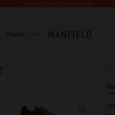
SALE bis zu 70 % Rabatt + 10% Extra kassenrabatt
Giftguide
Sale
Van
Cogn
189
Inkl. 