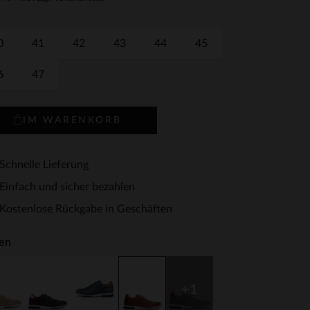
0
41
42
43
44
45
6
47
IM WARENKORB
Schnelle Lieferung
Einfach und sicher bezahlen
Kostenlose Rückgabe in Geschäften
en
+1