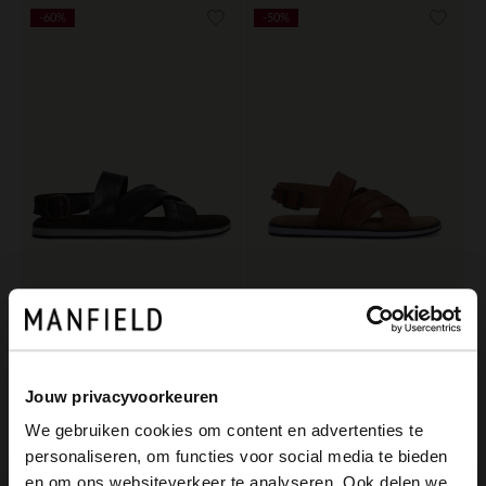
-60%
-50%
No Stress
No Stress
Braune Ledersandalen
Cognacfarbene Ledersandalen
36.00
45.00
90.00
89.98
Jouw privacyvoorkeuren
We gebruiken cookies om content en advertenties te
personaliseren, om functies voor social media te bieden
×
en om ons websiteverkeer te analyseren. Ook delen we