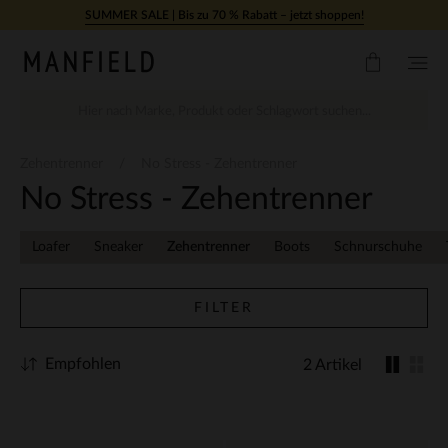
Zum Inhalt springen
SUMMER SALE | Bis zu 70 % Rabatt – jetzt shoppen!
Zehentrenner
No Stress - Zehentrenner
No Stress - Zehentrenner
Loafer
Sneaker
Zehentrenner
Boots
Schnurschuhe
FILTER
Empfohlen
2 Artikel