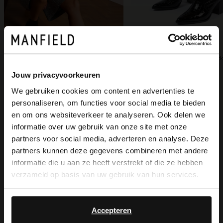
Manfield
75.00
Jouw privacyvoorkeuren
150.00
We gebruiken cookies om content en advertenties te
Manfield
personaliseren, om functies voor social media te bieden
Schwarze Stiefeletten mit Krokomuster
×
en om ons websiteverkeer te analyseren. Ook delen we
View this website in English?
149.99
informatie over uw gebruik van onze site met onze
partners voor social media, adverteren en analyse. Deze
It looks like your language isn't Dutch. Would
partners kunnen deze gegevens combineren met andere
you like to switch to English?
informatie die u aan ze heeft verstrekt of die ze hebben
verzameld op basis van uw gebruik van hun services.
Yes, switch to
No, stay in Dutch
English
Accepteren