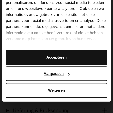
personaliseren, om functies voor social media te bieden
×
en om ons websiteverkeer te analyseren. Ook delen we
View this website in English?
Produktbeschreibung
informatie over uw gebruik van onze site met onze
partners voor social media, adverteren en analyse. Deze
It looks like your language isn't Dutch. Would
partners kunnen deze gegevens combineren met andere
you like to switch to English?
Marineblaue Veloursleder-Loafer mit
informatie die u aan ze heeft verstrekt of die ze hebben
verzameld op basis van uw gebruik van hun services.
weißer 3 cm dicker Sohle der Marke
Yes, switch to
No, stay in Dutch
Manfield. Als Lederpflege empfehlen wir
English
Accepteren
das transparente Veloursleder-/Nubuk-
Spray.
Aanpassen
Weigeren
Produktdetails
Lieferung & Rücksendung