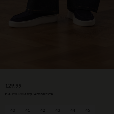
129.99
Inkl. 19% MwSt zzgl. Versandkosten
40
41
42
43
44
45