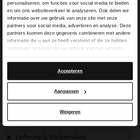
personaliseren, om functies voor social media te bieden
×
en om ons websiteverkeer te analyseren. Ook delen we
View this website in English?
Produktbeschreibung
informatie over uw gebruik van onze site met onze
partners voor social media, adverteren en analyse. Deze
It looks like your language isn't Dutch. Would
partners kunnen deze gegevens combineren met andere
you like to switch to English?
Marineblaue Veloursleder-Sneaker der
informatie die u aan ze heeft verstrekt of die ze hebben
verzameld op basis van uw gebruik van hun services.
Marke Manfield. Die Sneaker haben eine
Yes, switch to
No, stay in Dutch
weiße 3 cm dicke Sohle. Als Schuhpflege
English
Accepteren
empfehlen wir das transparente
Veloursleder-/Nubuk-Spray.
Aanpassen
Weigeren
Produktdetails
Lieferung & Rücksendung