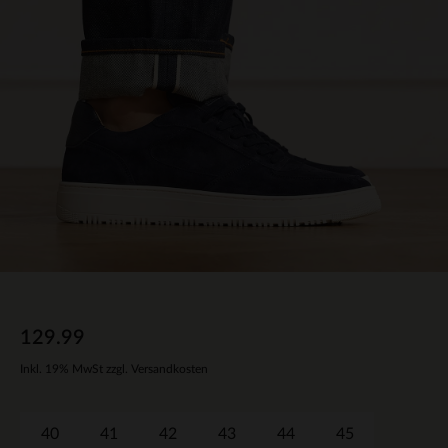
129.99
Inkl. 19% MwSt zzgl. Versandkosten
40
41
42
43
44
45