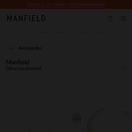
Zum Inhalt springen
SALE bis zu 70 % Rabatt + 10% Extra kassenrabatt
Armbänder
Manfield
Offwhite Armreif