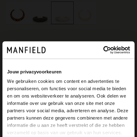
Produktbeschreibung
Jouw privacyvoorkeuren
We gebruiken cookies om content en advertenties te
Offwhite Armreif der Marke Manfield.
personaliseren, om functies voor social media te bieden
×
Der Armreif hat eine edle Marmor-Optik,
en om ons websiteverkeer te analyseren. Ook delen we
View this website in English?
informatie over uw gebruik van onze site met onze
einen Durchmesser von 6,3 cm und ist 3
partners voor social media, adverteren en analyse. Deze
It looks like your language isn't Dutch. Would
cm breit.
partners kunnen deze gegevens combineren met andere
you like to switch to English?
informatie die u aan ze heeft verstrekt of die ze hebben
verzameld op basis van uw gebruik van hun services.