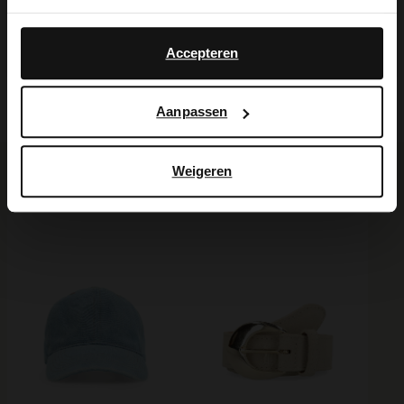
Yes, switch to
No, stay in Dutch
English
Produktdetails
Accepteren
Lieferung & Rücksendung
Aanpassen
Weigeren
Ich suche es für Sie