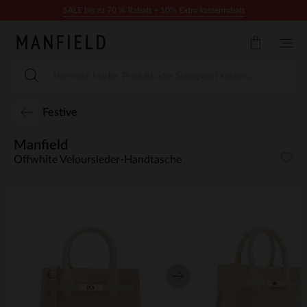
Zum Inhalt springen
SALE bis zu 70 % Rabatt + 10% Extra kassenrabatt
Festive
Manfield
Offwhite Veloursleder-Handtasche