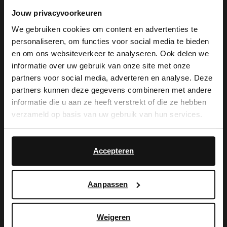
Jouw privacyvoorkeuren
Offwhite Veloursleder-Handtasche der
We gebruiken cookies om content en advertenties te
Marke Manfield. Die Tasche hat einen
personaliseren, om functies voor social media te bieden
×
goldfarbenen Reißverschluss und einen
en om ons websiteverkeer te analyseren. Ook delen we
View this website in English?
informatie over uw gebruik van onze site met onze
110 cm langen verstellbaren Trageriemen.
partners voor social media, adverteren en analyse. Deze
It looks like your language isn't Dutch. Would
Die Handtasche misst 25x18x10 cm
partners kunnen deze gegevens combineren met andere
you like to switch to English?
informatie die u aan ze heeft verstrekt of die ze hebben
(BxHxT).
verzameld op basis van uw gebruik van hun services.
Yes, switch to
No, stay in Dutch
English
Accepteren
Produktdetails
Aanpassen
Lieferung & Rücksendung
Weigeren